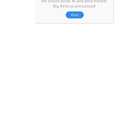
the trillion dollar AI and data market.
Big Airdrop announced!
Visit