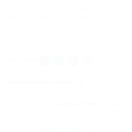
гашиш, чистейший кокаин, сочные шишки,
марихуана, гашиш, гашиш – все адреса и
инструкции на одном сайте. |Бесплатно Все
ссылки на магазин в даркнет через тор или
через обычный браузер в мире –
официальные зеркала Омг.
Share this post
Наркотики купить калининград
Previous Post
Наркотики купить тюмень
Next Post
ABOUT THE AUTHOR