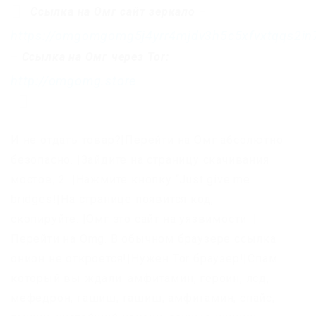
Ссылка на Омг сайт зеркало
–
https://omgomgomg5j4yrr4mjdv3h5c5xfvxtqqs2i
–
Ссылка на Омг через Tor:
http://omgomg.store
И не отдать товар?|Перейти на Омг абсолютно
безопасно. |Зайдите на страницу скачивания
мостов; 2. |Нажмите кнопку “Just give me
bridges!|На странице появится код,
скопируйте. |Омг это сайт на уязвимости. |
Перейти на Omg. В обычном браузере ссылка
онион не откроется!|Нужен Tor браузер!|Спам
который вы ждали: амфитамин, героин, лсд,
мефедрон, гашиш, гашиш, амфитамин, спайс,