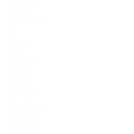
Mostbet Poland
mostbet UZ
Mostbet Uzbekistan
News
Omg
Omg ссылка
PinUp AZ
PinUp Azerbaydjan
PinUp Brazil
PinUp Russian
PinUp Turkey
PL vulkan vegas
Sober living
Software development
Uncategorized
Updates
Vulkan Vegas DE