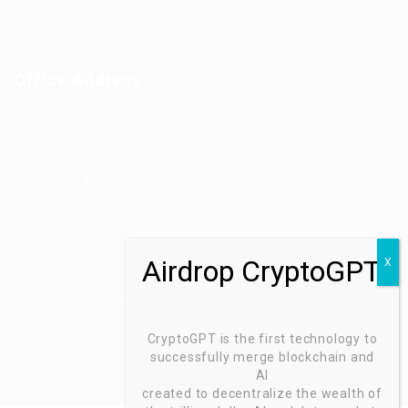
Jobs Style Grid
Office Address
Ziontech Consulting Services Inc
605 E Palace Parkway C3 Grand Prairie, Texas 75051
(800) 575-1491
hr@zionntech.com
Zoinntech © 2022, All Right Reserved.
CryptoGPT is the first technology to
successfully merge blockchain and
AI
created to decentralize the wealth of