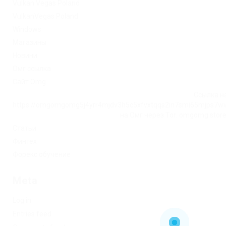
Vulkan Vegas Poland
VulkanVegas Poland
Windows
Магазины
Новини
Омг ссылка
Сайт Omg
Ссылка на
https://omgomgomg5j4yrr4mjdv3h5c5xfvxtqqs2in7smi65mjps7w
на Омг через Tor: omgomg.stor
Статьи
Финтех
Форекс обучение
Meta
Log in
Entries feed