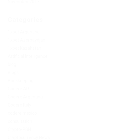
November 2017
Categories
1xbet Argentina
1xbet Azerbaydjan
1xbet Kazahstan
Artificial Intelligence
blog
Blogs
Bookkeeping
Codere AR
Codere Argentina
Codere Italy
codere mexico
consultation
Crypto-PBN
Cryptocurrency News