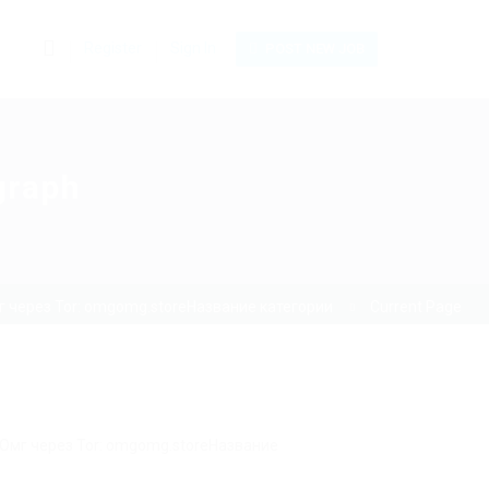
0
Register
Sign In
POST NEW JOB
graph
 через Tor: omgomg.storeНазвание категории
Current Page
 Омг через Tor: omgomg.storeНазвание