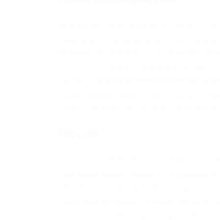
Уже не раз писал и напишу ещё раз – 
практика это доказала уже многократн
дешёвые бывают VHQ, но покупая средн
+- то, что и заказали и в нужном вам 
по ним и только по ним, внимание обра
все развёрнутые отзывы. Новичку сове
случае ненахода могут пойти вам навст
3.Покупка.
При осуществление покупки Омг на выб
киви кошелька, с баланса телефонного 
не работают либо временно недоступны
падением биткойна. Поэтому лично я 
который не любит ждать и для меня это