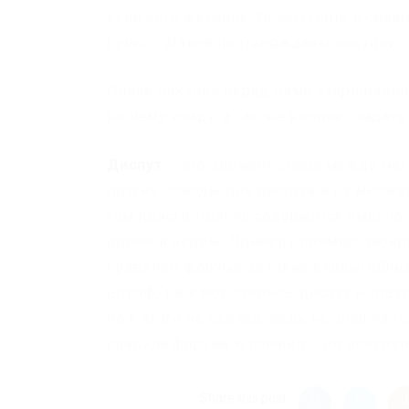
если есть желание, то загуглите и сра
купить. Далее подтверждаем покупку.
После покупки перед вами открывается
вашему кладу, а так же кнопки «задать
Диспут
– это элемент спора между мага
другие поводы для диспута и их множе
там действительно содержится именно 
время и нервы. Приведу пример: забира
правилам форума за такие клады(вбли
штраф, т.е я мог открыть диспут и сра
но я этого не сделал, ведь не знал на т
правила форума и помните, что покупат
Share this post