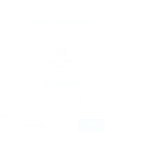
ABOUT THE AUTHOR
By
Ebiquity Maxi
February 17, 2019
215
0
0
те
рать