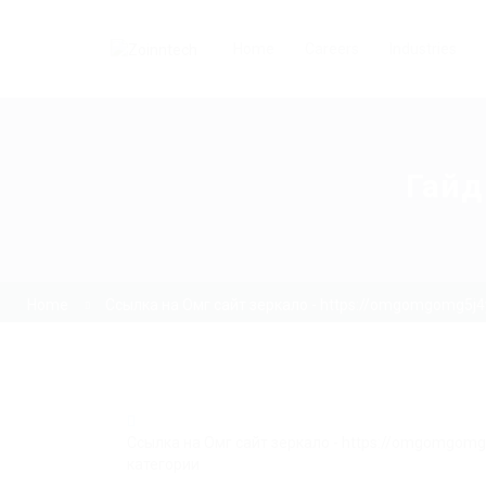
Home
Careers
Industries
Гайд
Home
Ссылка на Омг сайт зеркало - https://omgomgomg5j
Ссылка на Омг сайт зеркало - https://omgomgom
категории