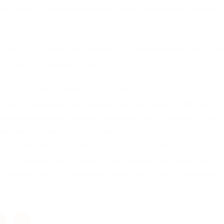
вните цены. Находим нужный товар, нажимаем кнопку
 окно, в котором находятся все координаты и фото п
 вопрос» и «открыть диспут».
зином и покупателем в случае ненахода. Однако есть
ство. Я рекомендую вам прочитать правила форума O
та информация, которая поможет вам сохранить день
л клад возле школы, прямо в двух метрах, а по
зи институтов образования) магазину положен огром
зу же получить перезаклад либо деньги на свой кошелё
от момент про это правило, поэтому ребята – читайте
ель всегда прав!