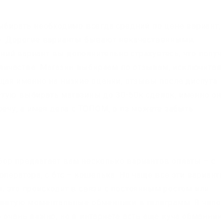
выбирать необходимо всегда средний по цене вариант,
о. Дорогие варианты бывают некачественными,
ий вариант вы дополнительно страхуетесь, что полу
количестве. Магазин выбираем по отзывам, исключите
щая именно на низкие оценки, отзывы после диспута 
тую выбирать магазины до 30-50к сделок, именно он
речу, а имея дела с ТОПОМ, о пз можете забыть.
ор предлагает вам несколько вариантов оплаты – с
оператора, с бтс – кошелька. Но чаще все эти вариан
, это происходит в связи с постоянным ростом или
советую моментальные обменники в телеграмм. Я чел
 очень важно, но в интернете есть ещё куча обменни