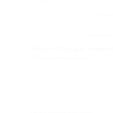
0 Comments
Ссылка
https://omgomgomg5j4yrr4mj
Ссылка на 
Гайд по Omg для новичк
1.Регистрация на площадке.
Тут на самом деле существуют подводн
Омг, которые угоняют ваши аккаунты и 
работаем только через TOR или любой 
Омг нет! Размещение ссылок на дарк-н
ссылку у человека которому доверяете
2.Выбор позиции и магазина.