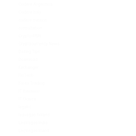
Codere Argentina
Codere Italy
codere mexico
consultation
Crypto-PBN
Cryptocurrency News
Dating Tips
Download
Exchanger
FinTech
Forex Trading
IT Вакансії
IT Освіта
legalrc
leovegas finland
LeoVegas India
LeoVegas Irland