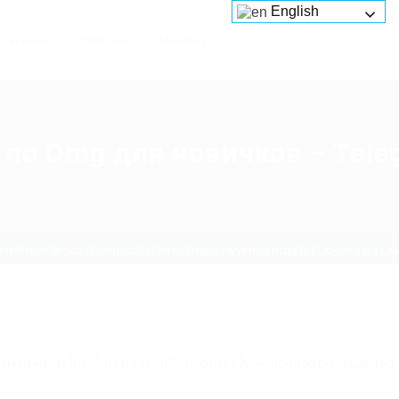
English
Services
Platforms
About us
 по Omg для новичков – Tele
4yrr4mjdv3h5c5xfvxtqqs2in7smi65mjps7wvkmqmtqd.bizСсылка на Омг
g5j4yrr4mjdv3h5c5xfvxtqqs2in7smi65mjps7wvkmqmtqd.bizСсылка на