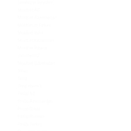
LeoVegas Sweden
Mostbet AZ
Mostbet Azerbaycan
Mostbet in Turkey
Mostbet India
Mostbet Kazahstan
Mostbet Poland
mostbet UZ
Mostbet Uzbekistan
News
Omg
Omg ссылка
PinUp AZ
PinUp Azerbaydjan
PinUp Brazil
PinUp Russian
PinUp Turkey