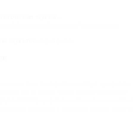
 на Омг сайт зеркало –
dv3h5c5xfvxtqqs2in7smi65mjps7wvkmqmtqd.biz
Омг через Tor:
omgomg.store
ов
ые камни, ведь в интернете существует куча фэйков
кидают вас на деньги. Что бы этого не произошло –
другой ONION браузер. Запомните: в обычном интерне
ет ресурсы запрещено в телеграмм, поэтому лучше б
.